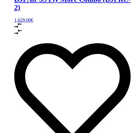
2)
1,629.00
€