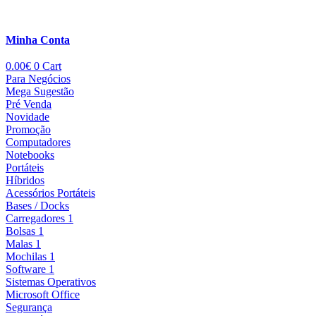
Minha Conta
0.00
€
0
Cart
Para Negócios
Mega Sugestão
Pré Venda
Novidade
Promoção
Computadores
Notebooks
Portáteis
Híbridos
Acessórios Portáteis
Bases / Docks
Carregadores 1
Bolsas 1
Malas 1
Mochilas 1
Software 1
Sistemas Operativos
Microsoft Office
Segurança