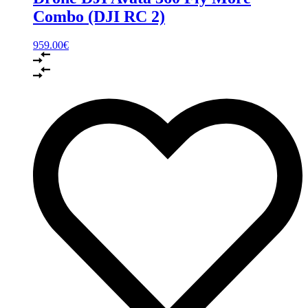
Combo (DJI RC 2)
959.00
€