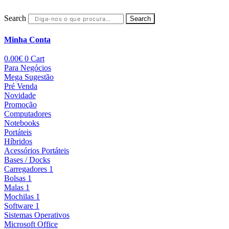
Search
Search
Minha Conta
0.00
€
0
Cart
Para Negócios
Mega Sugestão
Pré Venda
Novidade
Promoção
Computadores
Notebooks
Portáteis
Híbridos
Acessórios Portáteis
Bases / Docks
Carregadores 1
Bolsas 1
Malas 1
Mochilas 1
Software 1
Sistemas Operativos
Microsoft Office