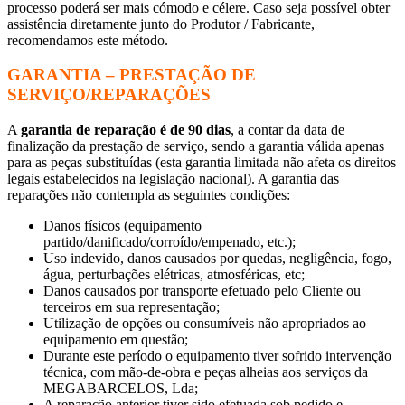
processo poderá ser mais cómodo e célere. Caso seja possível obter
assistência diretamente junto do Produtor / Fabricante,
recomendamos este método.
GARANTIA – PRESTAÇÃO DE
SERVIÇO/REPARAÇÕES
A
garantia de reparação é de 90 dias
, a contar da data de
finalização da prestação de serviço, sendo a garantia válida apenas
para as peças substituídas (esta garantia limitada não afeta os direitos
legais estabelecidos na legislação nacional). A garantia das
reparações não contempla as seguintes condições:
Danos físicos (equipamento
partido/danificado/corroído/empenado, etc.);
Uso indevido, danos causados por quedas, negligência, fogo,
água, perturbações elétricas, atmosféricas, etc;
Danos causados por transporte efetuado pelo Cliente ou
terceiros em sua representação;
Utilização de opções ou consumíveis não apropriados ao
equipamento em questão;
Durante este período o equipamento tiver sofrido intervenção
técnica, com mão-de-obra e peças alheias aos serviços da
MEGABARCELOS, Lda;
A reparação anterior tiver sido efetuada sob pedido e