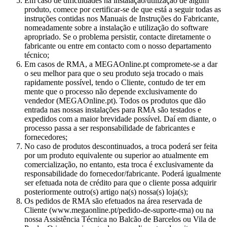
Em caso de dificuldades na instalação/utilização de algum
produto, comece por certificar-se de que está a seguir todas as
instruções contidas nos Manuais de Instruções do Fabricante,
nomeadamente sobre a instalação e utilização do software
apropriado. Se o problema persistir, contacte diretamente o
fabricante ou entre em contacto com o nosso departamento
técnico;
Em casos de RMA, a MEGAOnline.pt compromete-se a dar
o seu melhor para que o seu produto seja trocado o mais
rapidamente possível, tendo o Cliente, contudo de ter em
mente que o processo não depende exclusivamente do
vendedor (MEGAOnline.pt). Todos os produtos que dão
entrada nas nossas instalações para RMA são testados e
expedidos com a maior brevidade possível. Daí em diante, o
processo passa a ser responsabilidade de fabricantes e
fornecedores;
No caso de produtos descontinuados, a troca poderá ser feita
por um produto equivalente ou superior ao atualmente em
comercialização, no entanto, esta troca é exclusivamente da
responsabilidade do fornecedor/fabricante. Poderá igualmente
ser efetuada nota de crédito para que o cliente possa adquirir
posteriormente outro(s) artigo na(s) nossa(s) loja(s);
Os pedidos de RMA são efetuados na área reservada de
Cliente (www.megaonline.pt/pedido-de-suporte-rma) ou na
nossa Assistência Técnica no Balcão de Barcelos ou Vila de