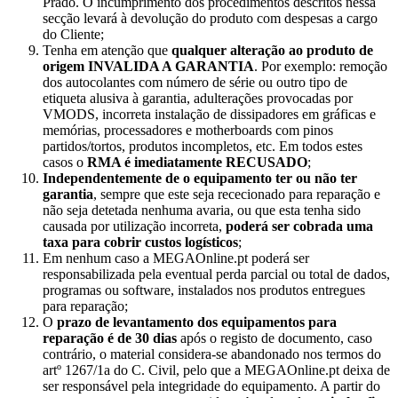
Prado. O incumprimento dos procedimentos descritos nessa
secção levará à devolução do produto com despesas a cargo
do Cliente;
Tenha em atenção que
qualquer alteração ao produto de
origem INVALIDA A GARANTIA
. Por exemplo: remoção
dos autocolantes com número de série ou outro tipo de
etiqueta alusiva à garantia, adulterações provocadas por
VMODS, incorreta instalação de dissipadores em gráficas e
memórias, processadores e motherboards com pinos
partidos/tortos, produtos incompletos, etc. Em todos estes
casos o
RMA é imediatamente RECUSADO
;
Independentemente de o equipamento ter ou não ter
garantia
, sempre que este seja rececionado para reparação e
não seja detetada nenhuma avaria, ou que esta tenha sido
causada por utilização incorreta,
poderá ser cobrada uma
taxa para cobrir custos logísticos
;
Em nenhum caso a MEGAOnline.pt poderá ser
responsabilizada pela eventual perda parcial ou total de dados,
programas ou software, instalados nos produtos entregues
para reparação;
O
prazo de levantamento dos equipamentos para
reparação é de 30 dias
após o registo de documento, caso
contrário, o material considera-se abandonado nos termos do
artº 1267/1a do C. Civil, pelo que a MEGAOnline.pt deixa de
ser responsável pela integridade do equipamento. A partir do