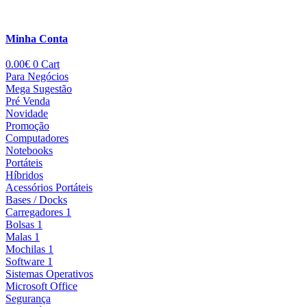
Minha Conta
0.00
€
0
Cart
Para Negócios
Mega Sugestão
Pré Venda
Novidade
Promoção
Computadores
Notebooks
Portáteis
Híbridos
Acessórios Portáteis
Bases / Docks
Carregadores 1
Bolsas 1
Malas 1
Mochilas 1
Software 1
Sistemas Operativos
Microsoft Office
Segurança