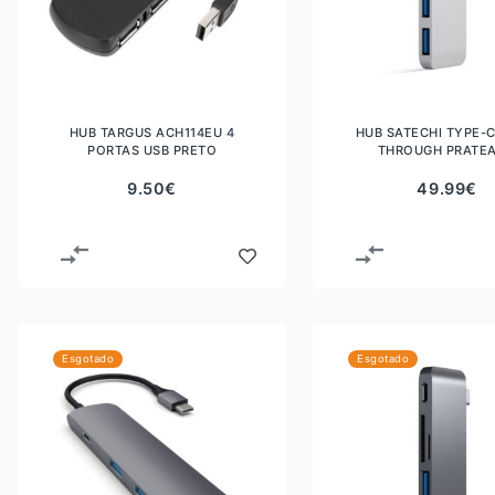
HUB TARGUS ACH114EU 4
HUB SATECHI TYPE-C
PORTAS USB PRETO
THROUGH PRATE
9.50
€
49.99
€
Esgotado
Esgotado