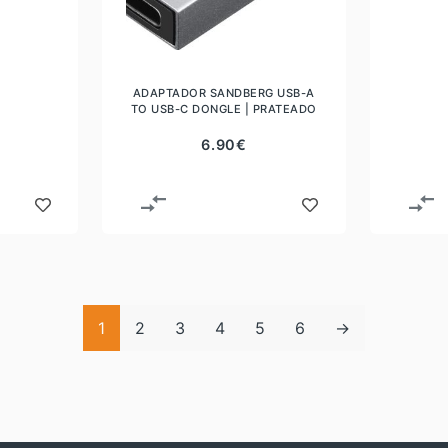
ADAPTADOR SANDBERG USB-A
TO USB-C DONGLE | PRATEADO
6.90
€
1
2
3
4
5
6
→