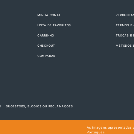
MINHA CONTA
PERGUNTA
LISTA DE FAVORITOS
TERMOS E
CARRINHO
TROCAS E
CHECKOUT
MÉTODOS 
COMPARAR
O
SUGESTÕES, ELOGIOS OU RECLAMAÇÕES
As imagens apresentadas 
Português.