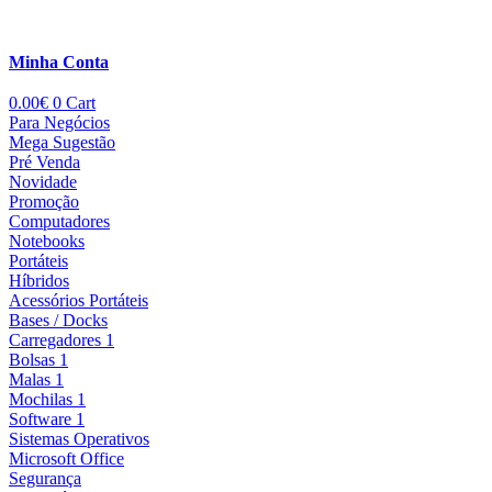
Minha Conta
0.00
€
0
Cart
Para Negócios
Mega Sugestão
Pré Venda
Novidade
Promoção
Computadores
Notebooks
Portáteis
Híbridos
Acessórios Portáteis
Bases / Docks
Carregadores 1
Bolsas 1
Malas 1
Mochilas 1
Software 1
Sistemas Operativos
Microsoft Office
Segurança