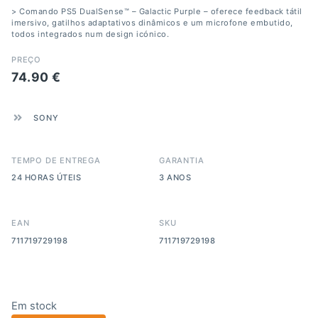
> Comando PS5 DualSense™ – Galactic Purple – oferece feedback tátil
imersivo, gatilhos adaptativos dinâmicos e um microfone embutido,
todos integrados num design icónico.
PREÇO
74.90
€
SONY
TEMPO DE ENTREGA
GARANTIA
24 HORAS ÚTEIS
3 ANOS
EAN
SKU
711719729198
711719729198
Em stock