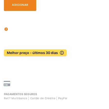
ADICIONAR
ⓘ
Melhor preço - últimos 30 dias
PAGAMENTOS SEGUROS
Ref.ª Multibanco | Cartão de Crédito | PayPal