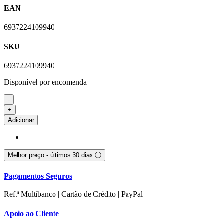
EAN
6937224109940
SKU
6937224109940
Disponível por encomenda
-
Quantidade
+
de
Adicionar
DJI
Mavic
4
Pro
Melhor preço - últimos 30 dias
ⓘ
Fly
More
Pagamentos Seguros
Combo
(DJI
Ref.ª Multibanco | Cartão de Crédito | PayPal
RC
2)
Apoio ao Cliente