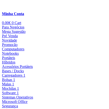
Minha Conta
0.00
€
0
Cart
Para Negócios
Mega Sugestão
Pré Venda
Novidade
Promoção
Computadores
Notebooks
Portáteis
Híbridos
Acessórios Portáteis
Bases / Docks
Carregadores 1
Bolsas 1
Malas 1
Mochilas 1
Software 1
Sistemas Operativos
Microsoft Office
Segurança