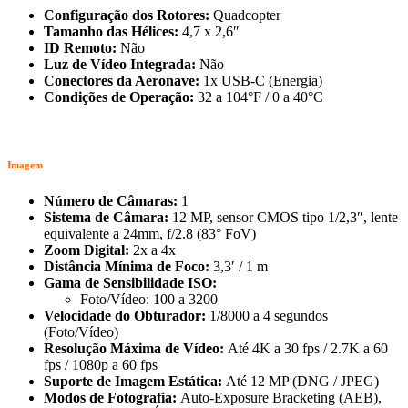
Configuração dos Rotores:
Quadcopter
Tamanho das Hélices:
4,7 x 2,6″
ID Remoto:
Não
Luz de Vídeo Integrada:
Não
Conectores da Aeronave:
1x USB-C (Energia)
Condições de Operação:
32 a 104°F / 0 a 40°C
Imagem
Número de Câmaras:
1
Sistema de Câmara:
12 MP, sensor CMOS tipo 1/2,3″, lente
equivalente a 24mm, f/2.8 (83° FoV)
Zoom Digital:
2x a 4x
Distância Mínima de Foco:
3,3′ / 1 m
Gama de Sensibilidade ISO:
Foto/Vídeo: 100 a 3200
Velocidade do Obturador:
1/8000 a 4 segundos
(Foto/Vídeo)
Resolução Máxima de Vídeo:
Até 4K a 30 fps / 2.7K a 60
fps / 1080p a 60 fps
Suporte de Imagem Estática:
Até 12 MP (DNG / JPEG)
Modos de Fotografia:
Auto-Exposure Bracketing (AEB),