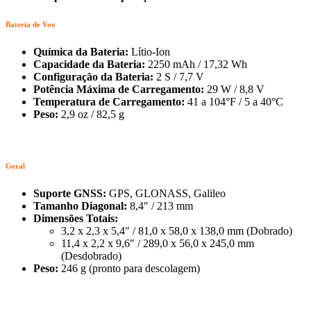
Bateria de Voo
Química da Bateria:
Lítio-Ion
Capacidade da Bateria:
2250 mAh / 17,32 Wh
Configuração da Bateria:
2 S / 7,7 V
Potência Máxima de Carregamento:
29 W / 8,8 V
Temperatura de Carregamento:
41 a 104°F / 5 a 40°C
Peso:
2,9 oz / 82,5 g
Geral
Suporte GNSS:
GPS, GLONASS, Galileo
Tamanho Diagonal:
8,4″ / 213 mm
Dimensões Totais:
3,2 x 2,3 x 5,4″ / 81,0 x 58,0 x 138,0 mm (Dobrado)
11,4 x 2,2 x 9,6″ / 289,0 x 56,0 x 245,0 mm
(Desdobrado)
Peso:
246 g (pronto para descolagem)