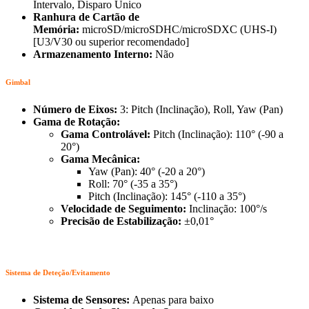
Intervalo, Disparo Único
Ranhura de Cartão de
Memória:
microSD/microSDHC/microSDXC (UHS-I)
[U3/V30 ou superior recomendado]
Armazenamento Interno:
Não
Gimbal
Número de Eixos:
3: Pitch (Inclinação), Roll, Yaw (Pan)
Gama de Rotação:
Gama Controlável:
Pitch (Inclinação): 110° (-90 a
20°)
Gama Mecânica:
Yaw (Pan): 40° (-20 a 20°)
Roll: 70° (-35 a 35°)
Pitch (Inclinação): 145° (-110 a 35°)
Velocidade de Seguimento:
Inclinação: 100°/s
Precisão de Estabilização:
±0,01°
Sistema de Deteção/Evitamento
Sistema de Sensores:
Apenas para baixo