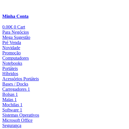
Minha Conta
0.00
€
0
Cart
Para Negócios
Mega Sugestão
Pré Venda
Novidade
Promoção
Computadores
Notebooks
Portáteis
Híbridos
Acessórios Portáteis
Bases / Docks
Carregadores 1
Bolsas 1
Malas 1
Mochilas 1
Software 1
Sistemas Operativos
Microsoft Office
Segurança