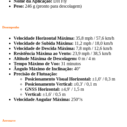
Nome da Aplicação:
DJI Fly
Peso:
246 g (pronto para descolagem)
Desempenho
Velocidade Horizontal Máxima:
35,8 mph / 57,6 km/h
Velocidade de Subida Máxima:
11,2 mph / 18,0 km/h
Velocidade de Descida Máxima:
7,8 mph / 12,6 km/h
Resistência Máxima ao Vento:
23,9 mph / 38,5 km/h
Altitude Máxima de Descolagem:
0 m / 4 m
Tempo Máximo de Voo:
31 minutos
Ângulo Máximo de Inclinação:
40°
Precisão de Flutuação:
Posicionamento Visual Horizontal:
±1,0′ / 0,3 m
Posicionamento Vertical:
±0,3′ / 0,1 m
GNSS Horizontal:
±4,9′ / 1,5 m
Vertical:
±1,6′ / 0,5 m
Velocidade Angular Máxima:
250°/s
Aeronave