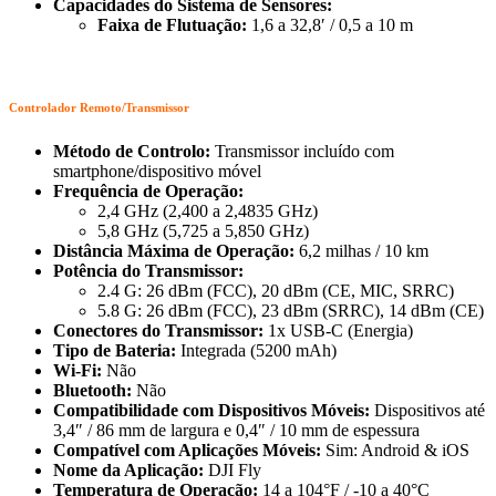
Capacidades do Sistema de Sensores:
Faixa de Flutuação:
1,6 a 32,8′ / 0,5 a 10 m
Controlador Remoto/Transmissor
Método de Controlo:
Transmissor incluído com
smartphone/dispositivo móvel
Frequência de Operação:
2,4 GHz (2,400 a 2,4835 GHz)
5,8 GHz (5,725 a 5,850 GHz)
Distância Máxima de Operação:
6,2 milhas / 10 km
Potência do Transmissor:
2.4 G: 26 dBm (FCC), 20 dBm (CE, MIC, SRRC)
5.8 G: 26 dBm (FCC), 23 dBm (SRRC), 14 dBm (CE)
Conectores do Transmissor:
1x USB-C (Energia)
Tipo de Bateria:
Integrada (5200 mAh)
Wi-Fi:
Não
Bluetooth:
Não
Compatibilidade com Dispositivos Móveis:
Dispositivos até
3,4″ / 86 mm de largura e 0,4″ / 10 mm de espessura
Compatível com Aplicações Móveis:
Sim: Android & iOS
Nome da Aplicação:
DJI Fly
Temperatura de Operação:
14 a 104°F / -10 a 40°C