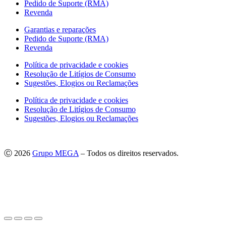
Pedido de Suporte (RMA)
Revenda
Garantias e reparações
Pedido de Suporte (RMA)
Revenda
Política de privacidade e cookies
Resolução de Litígios de Consumo
Sugestões, Elogios ou Reclamações
Política de privacidade e cookies
Resolução de Litígios de Consumo
Sugestões, Elogios ou Reclamações
Ⓒ 2026
Grupo MEGA
– Todos os direitos reservados.
As imagens apresentadas podem não corresponder às especificações
do produto no Mercado Português.
Por questões técnicas, as cores apresentadas podem diferir
ligeiramente das cores reais.