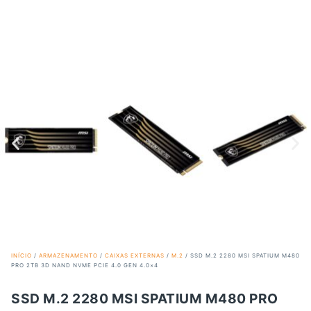
INÍCIO
/
ARMAZENAMENTO
/
CAIXAS EXTERNAS
/
M.2
/ SSD M.2 2280 MSI SPATIUM M480
PRO 2TB 3D NAND NVME PCIE 4.0 GEN 4.0×4
SSD M.2 2280 MSI SPATIUM M480 PRO