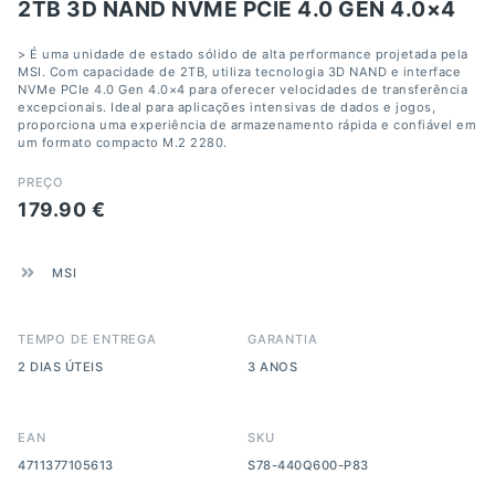
2TB 3D NAND NVME PCIE 4.0 GEN 4.0×4
> É uma unidade de estado sólido de alta performance projetada pela
MSI. Com capacidade de 2TB, utiliza tecnologia 3D NAND e interface
NVMe PCIe 4.0 Gen 4.0×4 para oferecer velocidades de transferência
excepcionais. Ideal para aplicações intensivas de dados e jogos,
proporciona uma experiência de armazenamento rápida e confiável em
um formato compacto M.2 2280.
PREÇO
179.90
€
MSI
TEMPO DE ENTREGA
GARANTIA
2 DIAS ÚTEIS
3 ANOS
EAN
SKU
4711377105613
S78-440Q600-P83