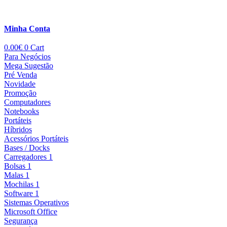
Minha Conta
0.00
€
0
Cart
Para Negócios
Mega Sugestão
Pré Venda
Novidade
Promoção
Computadores
Notebooks
Portáteis
Híbridos
Acessórios Portáteis
Bases / Docks
Carregadores 1
Bolsas 1
Malas 1
Mochilas 1
Software 1
Sistemas Operativos
Microsoft Office
Segurança