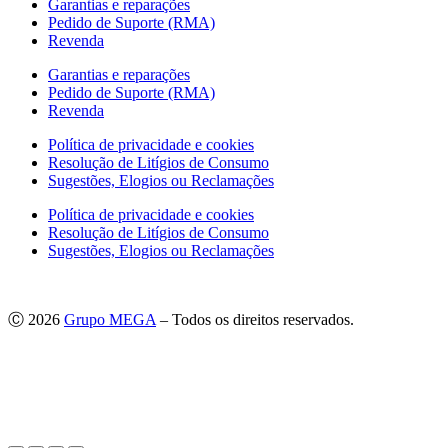
Garantias e reparações
Pedido de Suporte (RMA)
Revenda
Garantias e reparações
Pedido de Suporte (RMA)
Revenda
Política de privacidade e cookies
Resolução de Litígios de Consumo
Sugestões, Elogios ou Reclamações
Política de privacidade e cookies
Resolução de Litígios de Consumo
Sugestões, Elogios ou Reclamações
Ⓒ 2026
Grupo MEGA
– Todos os direitos reservados.
As imagens apresentadas podem não corresponder às especificações
do produto no Mercado Português.
Por questões técnicas, as cores apresentadas podem diferir
ligeiramente das cores reais.