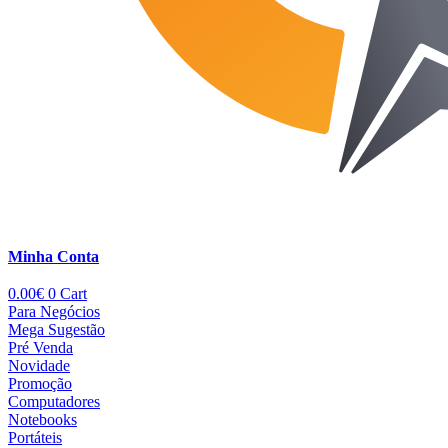
Minha Conta
0.00
€
0
Cart
Para Negócios
Mega Sugestão
Pré Venda
Novidade
Promoção
Computadores
Notebooks
Portáteis