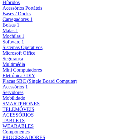
Híbridos
Acessórios Portáteis
Bases / Docks
Carregadores 1
Bolsas 1
Malas 1
Mochilas 1
Software 1
Sistemas Operativos
Microsoft Office
Segurança
Multimédia
Mini Computadores
Eletrónica / DIY
Placas SBC (Single Board Computer)
Acessórios 1
Servidores
Mobilidade
SMARTPHONES
TELEMÓVEIS
ACESSÓRIOS
TABLETS
WEARABLES
Componentes
PROCESSADORES