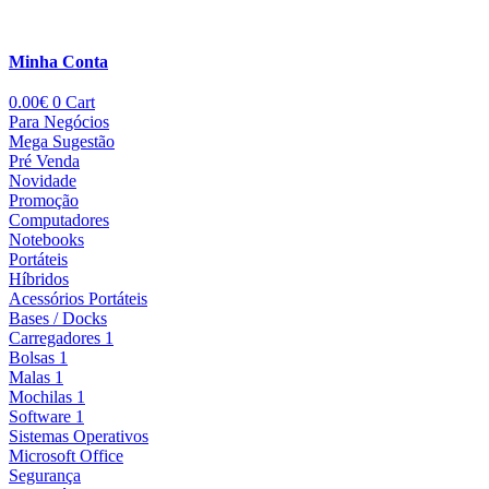
Minha Conta
0.00
€
0
Cart
Para Negócios
Mega Sugestão
Pré Venda
Novidade
Promoção
Computadores
Notebooks
Portáteis
Híbridos
Acessórios Portáteis
Bases / Docks
Carregadores 1
Bolsas 1
Malas 1
Mochilas 1
Software 1
Sistemas Operativos
Microsoft Office
Segurança