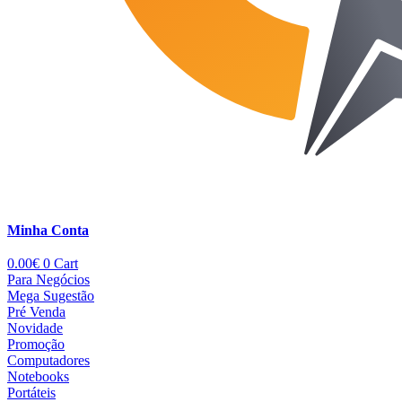
Minha Conta
0.00
€
0
Cart
Para Negócios
Mega Sugestão
Pré Venda
Novidade
Promoção
Computadores
Notebooks
Portáteis