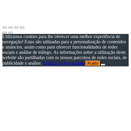
As imagens apresentadas podem não corresponder às especificações
do produto no Mercado Português.
Por questões técnicas, as cores apresentadas podem diferir
ligeiramente das cores reais.
Utilizamos cookies para lhe oferecer uma melhor experiência de
navegação! Estas são utilizadas para a personalização de conteúdos
e anúncios, assim como para oferecer funcionalidades de redes
sociais e análise de tráfego. As informações sobre a utilização deste
website são partilhadas com os nossos parceiros de redes sociais, de
publicidade e análise.
Política de Privacidade
Aceito