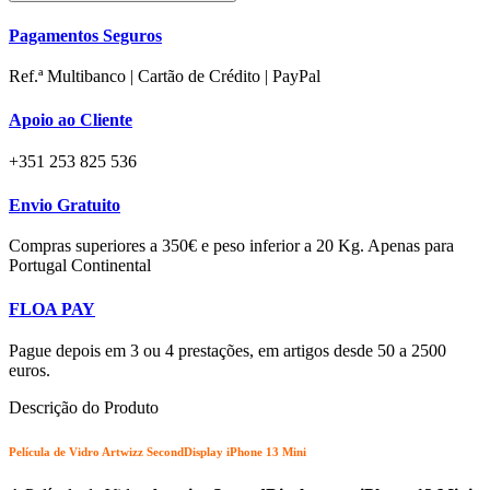
13
Pagamentos Seguros
Mini
Ref.ª Multibanco | Cartão de Crédito | PayPal
Apoio ao Cliente
+351 253 825 536
Envio Gratuito
Compras superiores a 350€ e peso inferior a 20 Kg. Apenas para
Portugal Continental
FLOA PAY
Pague depois em 3 ou 4 prestações, em artigos desde 50 a 2500
euros.
Descrição do Produto
Película de Vidro Artwizz SecondDisplay iPhone 13 Mini