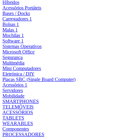
Híbridos
Acessórios Portáteis
Bases / Docks
Carregadores 1
Bolsas 1
Malas 1
Mochilas 1
Software 1
Sistemas Operativos
Microsoft Office
Segurança
Multimédia
Mini Computadores
Eletrónica / DIY
Placas SBC (Single Board Computer)
Acessórios 1
Servidores
Mobilidade
SMARTPHONES
TELEMÓVEIS
ACESSÓRIOS
TABLETS
WEARABLES
Componentes
PROCESSADORES