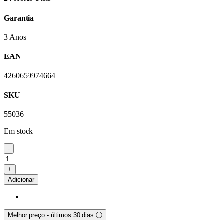
Garantia
3 Anos
EAN
4260659974664
SKU
55036
Em stock
-
Quantidade
de
+
Película
Adicionar
de
Vidro
Artwizz
SecondDisplay
Melhor preço - últimos 30 dias
ⓘ
iPhone