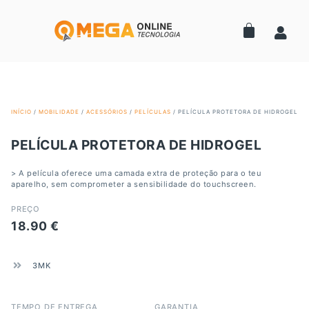
INÍCIO
/
MOBILIDADE
/
ACESSÓRIOS
/
PELÍCULAS
/ PELÍCULA PROTETORA DE HIDROGEL
PELÍCULA PROTETORA DE HIDROGEL
> A película oferece uma camada extra de proteção para o teu
aparelho, sem comprometer a sensibilidade do touchscreen.
PREÇO
18.90
€
3MK
TEMPO DE ENTREGA
GARANTIA