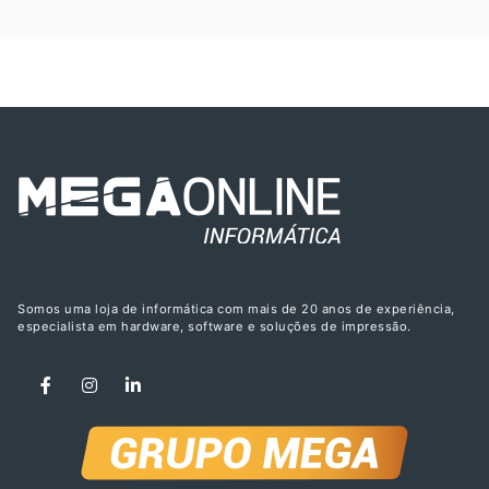
Somos uma loja de informática com mais de 20 anos de experiência,
especialista em hardware, software e soluções de impressão.