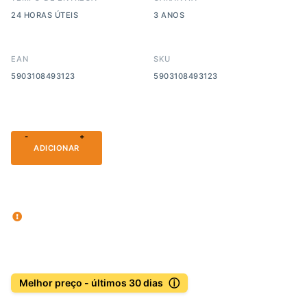
24 HORAS ÚTEIS
3 ANOS
EAN
SKU
5903108493123
5903108493123
-
+
ADICIONAR
ⓘ
Melhor preço - últimos 30 dias