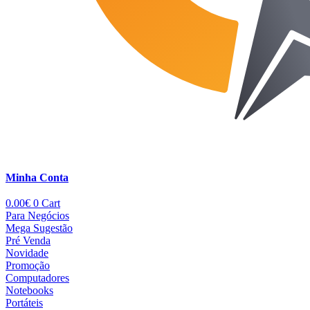
Minha Conta
0.00
€
0
Cart
Para Negócios
Mega Sugestão
Pré Venda
Novidade
Promoção
Computadores
Notebooks
Portáteis