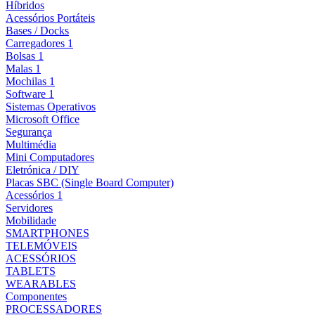
Híbridos
Acessórios Portáteis
Bases / Docks
Carregadores 1
Bolsas 1
Malas 1
Mochilas 1
Software 1
Sistemas Operativos
Microsoft Office
Segurança
Multimédia
Mini Computadores
Eletrónica / DIY
Placas SBC (Single Board Computer)
Acessórios 1
Servidores
Mobilidade
SMARTPHONES
TELEMÓVEIS
ACESSÓRIOS
TABLETS
WEARABLES
Componentes
PROCESSADORES