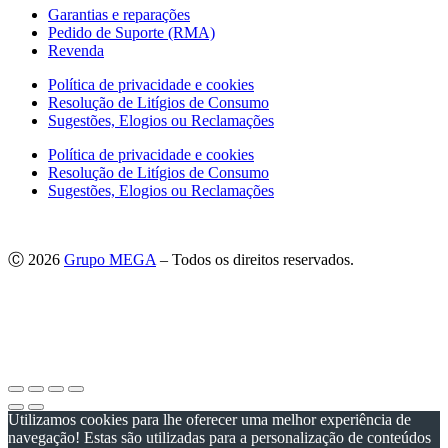
Garantias e reparações
Pedido de Suporte (RMA)
Revenda
Política de privacidade e cookies
Resolução de Litígios de Consumo
Sugestões, Elogios ou Reclamações
Política de privacidade e cookies
Resolução de Litígios de Consumo
Sugestões, Elogios ou Reclamações
Ⓒ 2026
Grupo MEGA
– Todos os direitos reservados.
As imagens apresentadas podem não corresponder às especificações
do produto no Mercado Português.
Por questões técnicas, as cores apresentadas podem diferir
ligeiramente das cores reais.
Utilizamos cookies para lhe oferecer uma melhor experiência de
navegação! Estas são utilizadas para a personalização de conteúdos