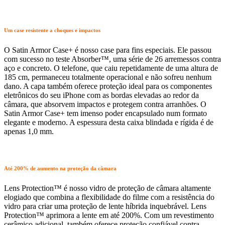
Um case resistente a choques e impactos
O Satin Armor Case+ é nosso case para fins especiais. Ele passou
com sucesso no teste Absorber™, uma série de 26 arremessos contra
aço e concreto. O telefone, que caiu repetidamente de uma altura de
185 cm, permaneceu totalmente operacional e não sofreu nenhum
dano. A capa também oferece proteção ideal para os componentes
eletrônicos do seu iPhone com as bordas elevadas ao redor da
câmara, que absorvem impactos e protegem contra arranhões. O
Satin Armor Case+ tem imenso poder encapsulado num formato
elegante e moderno. A espessura desta caixa blindada e rígida é de
apenas 1,0 mm.
Até 200% de aumento na proteção da câmara
Lens Protection™ é nosso vidro de proteção de câmara altamente
elogiado que combina a flexibilidade do filme com a resistência do
vidro para criar uma proteção de lente híbrida inquebrável. Lens
Protection™ aprimora a lente em até 200%. Com um revestimento
cerâmico adicional, também oferece proteção confiável contra