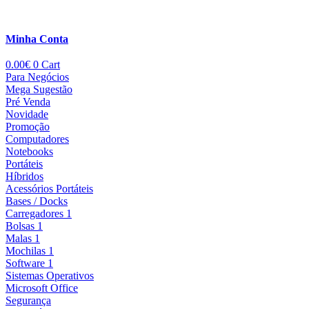
Minha Conta
0.00
€
0
Cart
Para Negócios
Mega Sugestão
Pré Venda
Novidade
Promoção
Computadores
Notebooks
Portáteis
Híbridos
Acessórios Portáteis
Bases / Docks
Carregadores 1
Bolsas 1
Malas 1
Mochilas 1
Software 1
Sistemas Operativos
Microsoft Office
Segurança