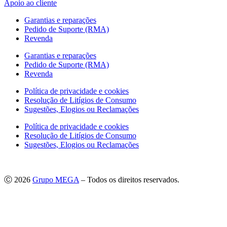
Apoio ao cliente
Garantias e reparações
Pedido de Suporte (RMA)
Revenda
Garantias e reparações
Pedido de Suporte (RMA)
Revenda
Política de privacidade e cookies
Resolução de Litígios de Consumo
Sugestões, Elogios ou Reclamações
Política de privacidade e cookies
Resolução de Litígios de Consumo
Sugestões, Elogios ou Reclamações
Ⓒ 2026
Grupo MEGA
– Todos os direitos reservados.
As imagens apresentadas podem não corresponder às especificações
do produto no Mercado Português.
Por questões técnicas, as cores apresentadas podem diferir
ligeiramente das cores reais.