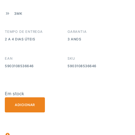
3MK
TEMPO DE ENTREGA
GARANTIA
2 A 4 DIAS ÚTEIS
3 ANOS
EAN
SKU
5903108536646
5903108536646
Em stock
ADICIONAR