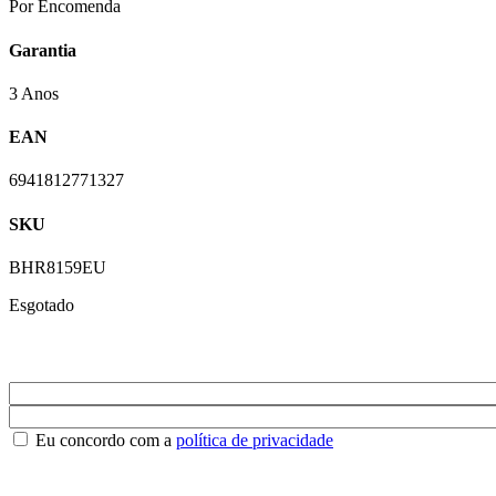
Por Encomenda
Garantia
3 Anos
EAN
6941812771327
SKU
BHR8159EU
Esgotado
Eu concordo com a
política de privacidade