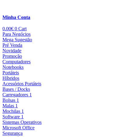
Minha Conta
0.00
€
0
Cart
Para Negócios
Mega Sugestão
Pré Venda
Novidade
Promoção
Computadores
Notebooks
Portáteis
Híbridos
Acessórios Portáteis
Bases / Docks
Carregadores 1
Bolsas 1
Malas 1
Mochilas 1
Software 1
Sistemas Operativos
Microsoft Office
Segurança