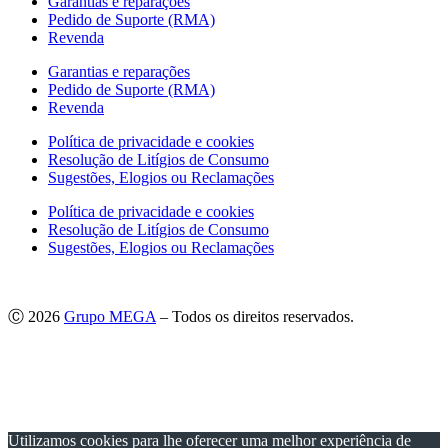
Garantias e reparações
Pedido de Suporte (RMA)
Revenda
Garantias e reparações
Pedido de Suporte (RMA)
Revenda
Política de privacidade e cookies
Resolução de Litígios de Consumo
Sugestões, Elogios ou Reclamações
Política de privacidade e cookies
Resolução de Litígios de Consumo
Sugestões, Elogios ou Reclamações
Ⓒ 2026
Grupo MEGA
– Todos os direitos reservados.
As imagens apresentadas podem não corresponder às especificações
do produto no Mercado Português.
Por questões técnicas, as cores apresentadas podem diferir
ligeiramente das cores reais.
Utilizamos cookies para lhe oferecer uma melhor experiência de