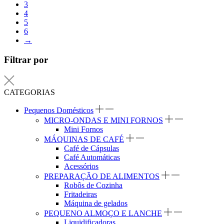
3
4
5
6
→
Filtrar por
CATEGORIAS
Pequenos Domésticos
MICRO-ONDAS E MINI FORNOS
Mini Fornos
MÁQUINAS DE CAFÉ
Café de Cápsulas
Café Automáticas
Acessórios
PREPARAÇÃO DE ALIMENTOS
Robôs de Cozinha
Fritadeiras
Máquina de gelados
PEQUENO ALMOÇO E LANCHE
Liquidificadoras