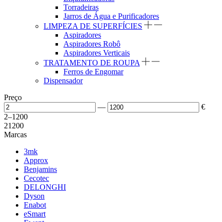
Torradeiras
Jarros de Água e Purificadores
LIMPEZA DE SUPERFÍCIES
Aspiradores
Aspiradores Robô
Aspiradores Verticais
TRATAMENTO DE ROUPA
Ferros de Engomar
Dispensador
Preço
—
€
2
–
1200
2
1200
Marcas
3mk
Approx
Benjamins
Cecotec
DELONGHI
Dyson
Enabot
eSmart