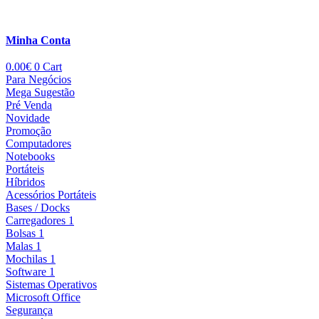
Minha Conta
0.00
€
0
Cart
Para Negócios
Mega Sugestão
Pré Venda
Novidade
Promoção
Computadores
Notebooks
Portáteis
Híbridos
Acessórios Portáteis
Bases / Docks
Carregadores 1
Bolsas 1
Malas 1
Mochilas 1
Software 1
Sistemas Operativos
Microsoft Office
Segurança