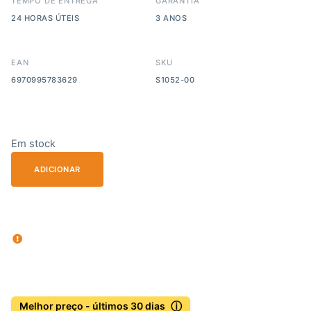
TEMPO DE ENTREGA
GARANTIA
24 HORAS ÚTEIS
3 ANOS
EAN
SKU
6970995783629
S1052-00
Em stock
ADICIONAR
ⓘ
Melhor preço - últimos 30 dias