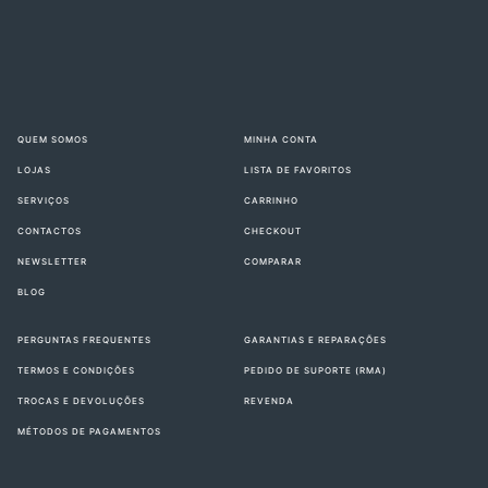
QUEM SOMOS
MINHA CONTA
LOJAS
LISTA DE FAVORITOS
SERVIÇOS
CARRINHO
CONTACTOS
CHECKOUT
NEWSLETTER
COMPARAR
BLOG
PERGUNTAS FREQUENTES
GARANTIAS E REPARAÇÕES
TERMOS E CONDIÇÕES
PEDIDO DE SUPORTE (RMA)
TROCAS E DEVOLUÇÕES
REVENDA
MÉTODOS DE PAGAMENTOS