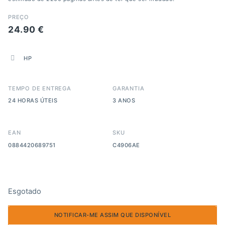
PREÇO
24.90
€
HP
TEMPO DE ENTREGA
GARANTIA
24 HORAS ÚTEIS
3 ANOS
EAN
SKU
0884420689751
C4906AE
Esgotado
NOTIFICAR-ME ASSIM QUE DISPONÍVEL