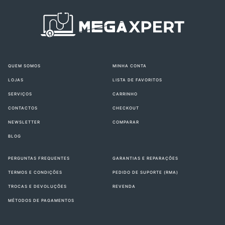
QUEM SOMOS
MINHA CONTA
LOJAS
LISTA DE FAVORITOS
SERVIÇOS
CARRINHO
CONTACTOS
CHECKOUT
NEWSLETTER
COMPARAR
BLOG
PERGUNTAS FREQUENTES
GARANTIAS E REPARAÇÕES
TERMOS E CONDIÇÕES
PEDIDO DE SUPORTE (RMA)
TROCAS E DEVOLUÇÕES
REVENDA
MÉTODOS DE PAGAMENTOS