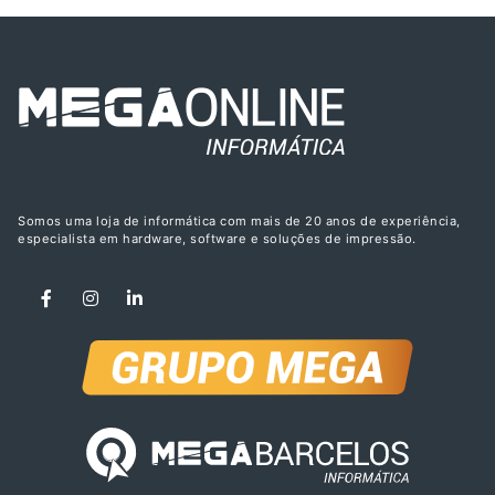
Somos uma loja de informática com mais de 20 anos de experiência,
especialista em hardware, software e soluções de impressão.