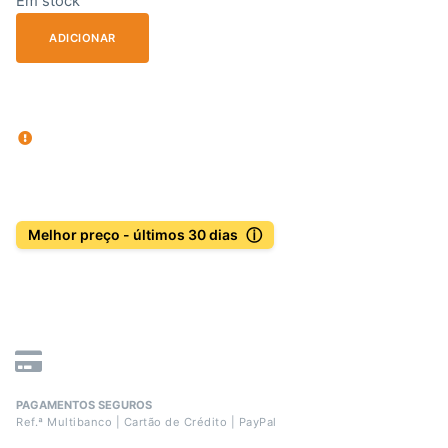
Em stock
ADICIONAR
ⓘ
Melhor preço - últimos 30 dias
PAGAMENTOS SEGUROS
Ref.ª Multibanco | Cartão de Crédito | PayPal