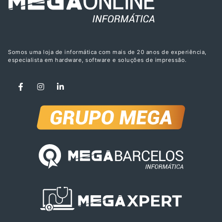
Somos uma loja de informática com mais de 20 anos de experiência,
especialista em hardware, software e soluções de impressão.