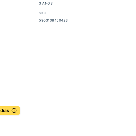
3 ANOS
SKU
5903108450423
ⓘ
 dias