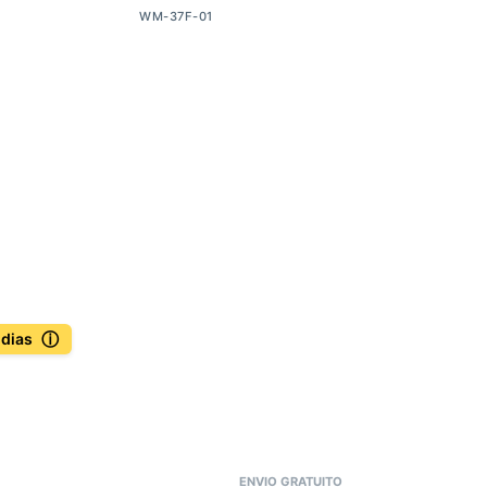
WM-37F-01
ⓘ
 dias
ENVIO GRATUITO