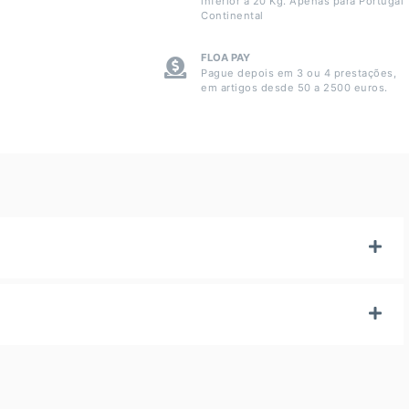
inferior a 20 Kg. Apenas para Portugal
Continental
FLOA PAY
Pague depois em 3 ou 4 prestações,
em artigos desde 50 a 2500 euros.