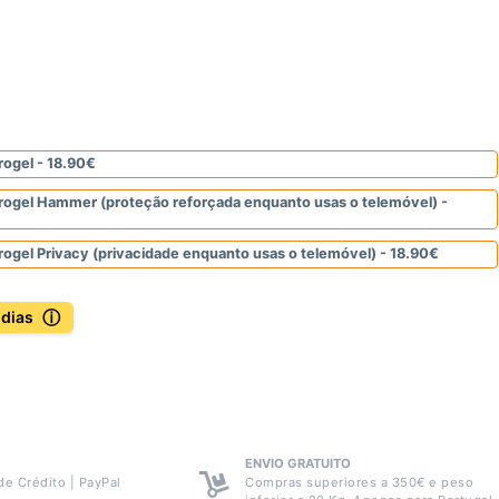
rogel -
18.90
€
idrogel Hammer (proteção reforçada enquanto usas o telemóvel) -
drogel Privacy (privacidade enquanto usas o telemóvel) -
18.90
€
ⓘ
 dias
ENVIO GRATUITO
de Crédito | PayPal
Compras superiores a 350€ e peso