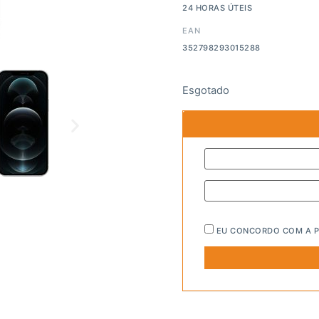
24 HORAS ÚTEIS
EAN
352798293015288
Esgotado
EU CONCORDO COM A
P