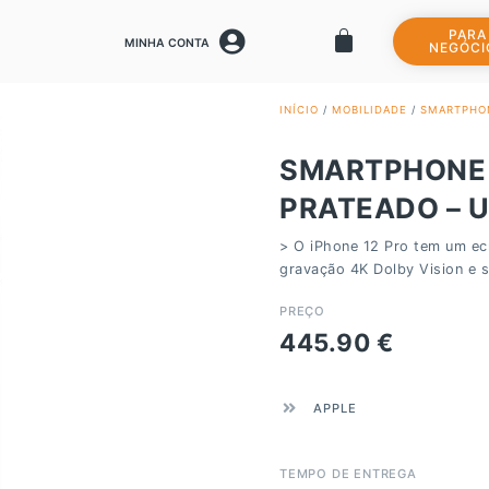
PARA
MINHA CONTA
NEGÓCI
INÍCIO
/
MOBILIDADE
/
SMARTPHO
SMARTPHONE A
PRATEADO – 
> O iPhone 12 Pro tem um ecr
gravação 4K Dolby Vision e 
PREÇO
445.90
€
APPLE
TEMPO DE ENTREGA