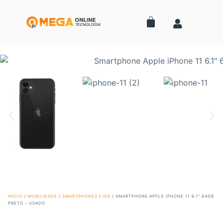
INÍCIO
/
MOBILIDADE
/
SMARTPHONES
/
IOS
/ SMARTPHONE APPLE IPHONE 11 6.1″ 64GB
PRETO – USADO