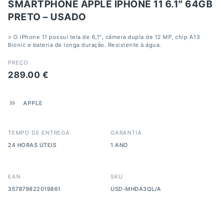
SMARTPHONE APPLE IPHONE 11 6.1″ 64GB
PRETO – USADO
> O iPhone 11 possui tela de 6,1″, câmera dupla de 12 MP, chip A13
Bionic e bateria de longa duração. Resistente à água.
PREÇO
289.00
€
APPLE
TEMPO DE ENTREGA
GARANTIA
24 HORAS ÚTEIS
1 ANO
EAN
SKU
357879822019861
USD-MHDA3QL/A