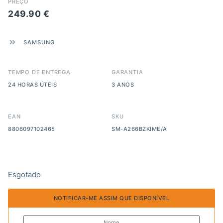
PREÇO
249.90
€
SAMSUNG
TEMPO DE ENTREGA
GARANTIA
24 HORAS ÚTEIS
3 ANOS
EAN
SKU
8806097102465
SM-A266BZKIME/A
Esgotado
NOTIFICAR-ME ASSIM QUE DISPONÍVEL