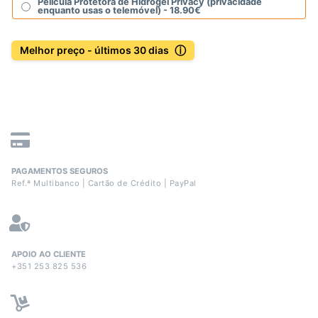
Película Protetora de Hidrogel Privacy (privacidade
enquanto usas o telemóvel) -
18.90
€
ⓘ
Melhor preço - últimos 30 dias
PAGAMENTOS SEGUROS
Ref.ª Multibanco | Cartão de Crédito | PayPal
APOIO AO CLIENTE
+351 253 825 536