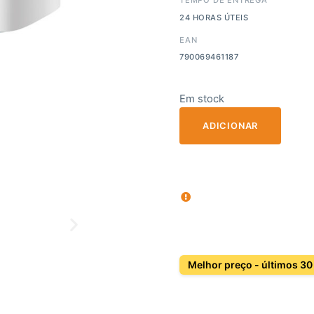
24 HORAS ÚTEIS
EAN
790069461187
Em stock
ADICIONAR
Melhor preço - últimos 30