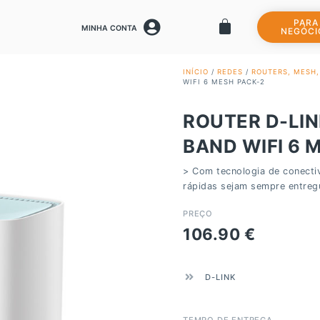
PARA
MINHA CONTA
NEGÓCI
INÍCIO
/
REDES
/
ROUTERS, MESH
WIFI 6 MESH PACK-2
ROUTER D-LIN
BAND WIFI 6 
> Com tecnologia de conectiv
rápidas sejam sempre entreg
PREÇO
106.90
€
D-LINK
TEMPO DE ENTREGA