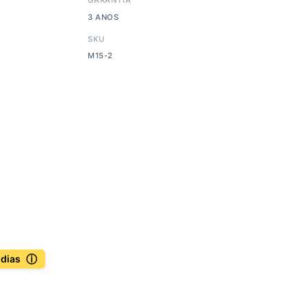
3 ANOS
SKU
M15-2
ⓘ
 dias