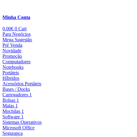
Minha Conta
0.00
€
0
Cart
Para Negócios
Mega Sugestão
Pré Venda
Novidade
Promoção
Computadores
Notebooks
Portáteis
Híbridos
Acessórios Portáteis
Bases / Docks
Carregadores 1
Bolsas 1
Malas 1
Mochilas 1
Software 1
Sistemas Operativos
Microsoft Office
Segurança