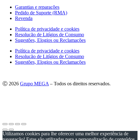
Garantias e reparações
Pedido de Suporte (RMA)
Revenda
Política de privacidade e cookies
Resolução de Litígios de Consumo
Sugestões, Elogios ou Reclamações
Política de privacidade e cookies
Resolução de Litígios de Consumo
Sugestões, Elogios ou Reclamações
Ⓒ 2026
Grupo MEGA
– Todos os direitos reservados.
As imagens apresentadas podem não corresponder às especificações
do produto no Mercado Português.
Por questões técnicas, as cores apresentadas podem diferir
ligeiramente das cores reais.
Utilizamos cookies para lhe oferecer uma melhor experiência de
navegação! Estas são utilizadas para a personalização de conteúdos