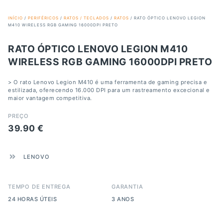
INÍCIO
/
PERIFÉRICOS
/
RATOS / TECLADOS
/
RATOS
/ RATO ÓPTICO LENOVO LEGION
M410 WIRELESS RGB GAMING 16000DPI PRETO
RATO ÓPTICO LENOVO LEGION M410
WIRELESS RGB GAMING 16000DPI PRETO
> O rato Lenovo Legion M410 é uma ferramenta de gaming precisa e
estilizada, oferecendo 16.000 DPI para um rastreamento excecional e
maior vantagem competitiva.
PREÇO
39.90
€
LENOVO
TEMPO DE ENTREGA
GARANTIA
24 HORAS ÚTEIS
3 ANOS