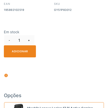
EAN
SKU
195892102519
GY51P83012
Em stock
-
+
ADICIONAR
Opções