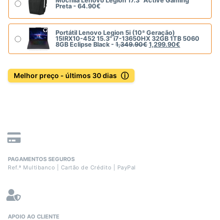
Mochila Lenovo Legion 17.3" Active Gaming
Preta -
64.90
€
Portátil Lenovo Legion 5i (10ª Geração)
15IRX10-452 15.3" i7-13650HX 32GB 1TB 5060
8GB Eclipse Black -
1,349.90
€
1,299.90
€
ⓘ
Melhor preço - últimos 30 dias
PAGAMENTOS SEGUROS
Ref.ª Multibanco | Cartão de Crédito | PayPal
APOIO AO CLIENTE