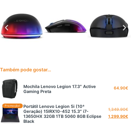
Também pode gostar…
Mochila Lenovo Legion 17.3″ Active
64.90
€
Gaming Preta
Portátil Lenovo Legion 5i (10ª
Promoção!
1,349.90
€
Geração) 15IRX10-452 15.3″ i7-
13650HX 32GB 1TB 5060 8GB Eclipse
1,299.90
€
Black