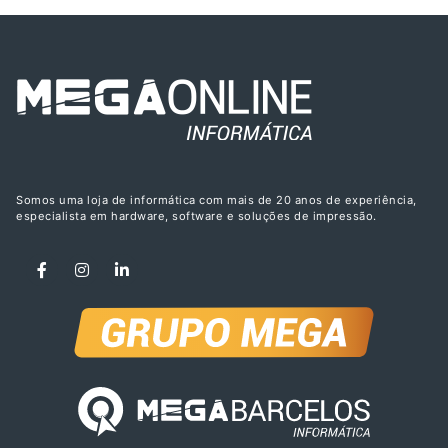
Somos uma loja de informática com mais de 20 anos de experiência,
especialista em hardware, software e soluções de impressão.