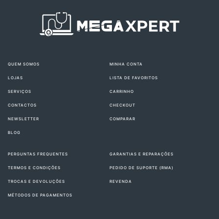
QUEM SOMOS
MINHA CONTA
LOJAS
LISTA DE FAVORITOS
SERVIÇOS
CARRINHO
CONTACTOS
CHECKOUT
NEWSLETTER
COMPARAR
BLOG
PERGUNTAS FREQUENTES
GARANTIAS E REPARAÇÕES
TERMOS E CONDIÇÕES
PEDIDO DE SUPORTE (RMA)
TROCAS E DEVOLUÇÕES
REVENDA
MÉTODOS DE PAGAMENTOS