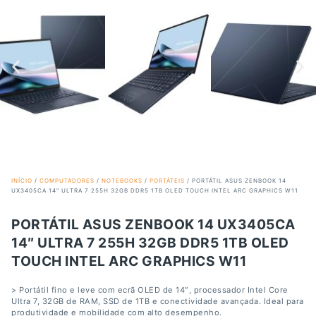
INÍCIO
/
COMPUTADORES
/
NOTEBOOKS
/
PORTÁTEIS
/ PORTÁTIL ASUS ZENBOOK 14
UX3405CA 14″ ULTRA 7 255H 32GB DDR5 1TB OLED TOUCH INTEL ARC GRAPHICS W11
PORTÁTIL ASUS ZENBOOK 14 UX3405CA
14″ ULTRA 7 255H 32GB DDR5 1TB OLED
TOUCH INTEL ARC GRAPHICS W11
> Portátil fino e leve com ecrã OLED de 14″, processador Intel Core
Ultra 7, 32GB de RAM, SSD de 1TB e conectividade avançada. Ideal para
produtividade e mobilidade com alto desempenho.