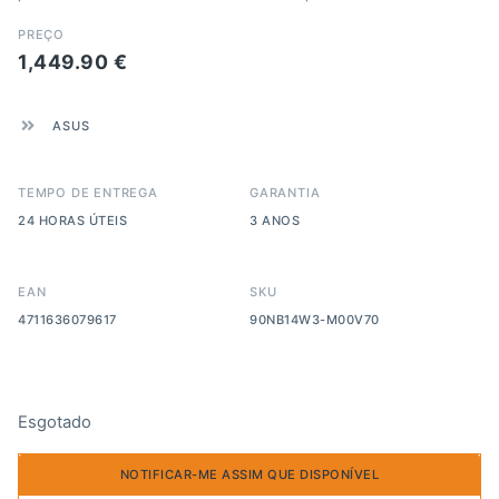
PREÇO
1,449.90
€
ASUS
TEMPO DE ENTREGA
GARANTIA
24 HORAS ÚTEIS
3 ANOS
EAN
SKU
4711636079617
90NB14W3-M00V70
Esgotado
NOTIFICAR-ME ASSIM QUE DISPONÍVEL