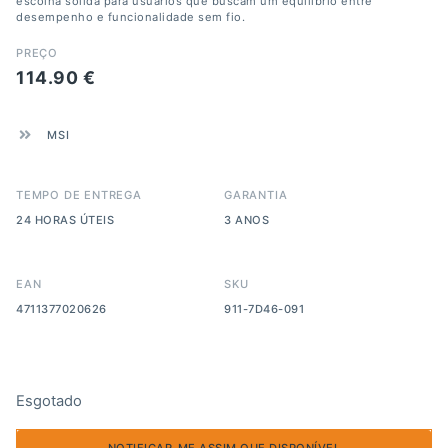
escolha sólida para usuários que buscam um equilíbrio entre
desempenho e funcionalidade sem fio.
PREÇO
114.90
€
MSI
TEMPO DE ENTREGA
GARANTIA
24 HORAS ÚTEIS
3 ANOS
EAN
SKU
4711377020626
911-7D46-091
Esgotado
NOTIFICAR-ME ASSIM QUE DISPONÍVEL