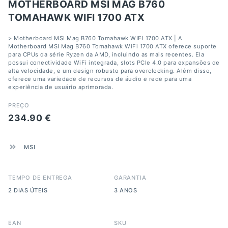
MOTHERBOARD MSI MAG B760
TOMAHAWK WIFI 1700 ATX
> Motherboard MSI Mag B760 Tomahawk WIFI 1700 ATX | A
Motherboard MSI Mag B760 Tomahawk WiFi 1700 ATX oferece suporte
para CPUs da série Ryzen da AMD, incluindo as mais recentes. Ela
possui conectividade WiFi integrada, slots PCIe 4.0 para expansões de
alta velocidade, e um design robusto para overclocking. Além disso,
oferece uma variedade de recursos de áudio e rede para uma
experiência de usuário aprimorada.
PREÇO
234.90
€
MSI
TEMPO DE ENTREGA
GARANTIA
2 DIAS ÚTEIS
3 ANOS
EAN
SKU