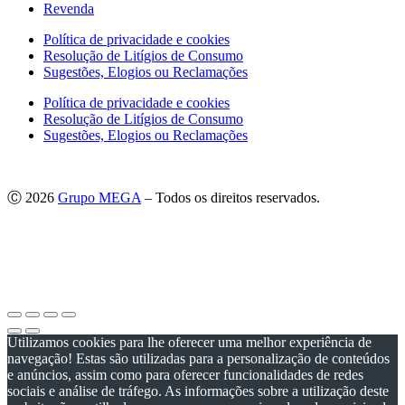
Revenda
Política de privacidade e cookies
Resolução de Litígios de Consumo
Sugestões, Elogios ou Reclamações
Política de privacidade e cookies
Resolução de Litígios de Consumo
Sugestões, Elogios ou Reclamações
Ⓒ 2026
Grupo MEGA
– Todos os direitos reservados.
As imagens apresentadas podem não corresponder às especificações
do produto no Mercado Português.
Por questões técnicas, as cores apresentadas podem diferir
ligeiramente das cores reais.
Utilizamos cookies para lhe oferecer uma melhor experiência de
navegação! Estas são utilizadas para a personalização de conteúdos
e anúncios, assim como para oferecer funcionalidades de redes
sociais e análise de tráfego. As informações sobre a utilização deste