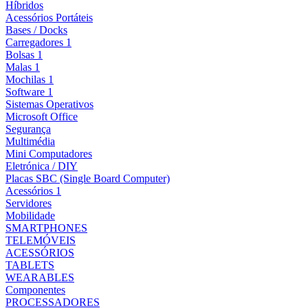
Híbridos
Acessórios Portáteis
Bases / Docks
Carregadores 1
Bolsas 1
Malas 1
Mochilas 1
Software 1
Sistemas Operativos
Microsoft Office
Segurança
Multimédia
Mini Computadores
Eletrónica / DIY
Placas SBC (Single Board Computer)
Acessórios 1
Servidores
Mobilidade
SMARTPHONES
TELEMÓVEIS
ACESSÓRIOS
TABLETS
WEARABLES
Componentes
PROCESSADORES