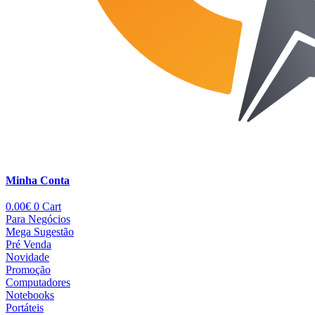
Minha Conta
0.00
€
0
Cart
Para Negócios
Mega Sugestão
Pré Venda
Novidade
Promoção
Computadores
Notebooks
Portáteis