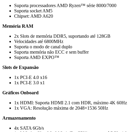
Suporta processadores AMD Ryzen™ série 8000/7000
Suporta socket AM5
Chipset: AMD A620
Memória RAM
2x Slots de memória DDR5, suportando até 128GB
Velocidades até 6800MHz
Suporta o modo de canal duplo
Suporta memória não ECC e sem buffer
Suporta AMD EXPO™
Slots de Expansão
1x PCI-E 4.0 x16
1x PCI-E 3.0 x1
Gráficos Onboard
1x HDMI: Suporta HDMI 2.1 com HDR, máximo 4K 60Hz
1x VGA: Resolução máxima de 2048×1536 50Hz
Armazenamento
4x SATA 6Gb/s