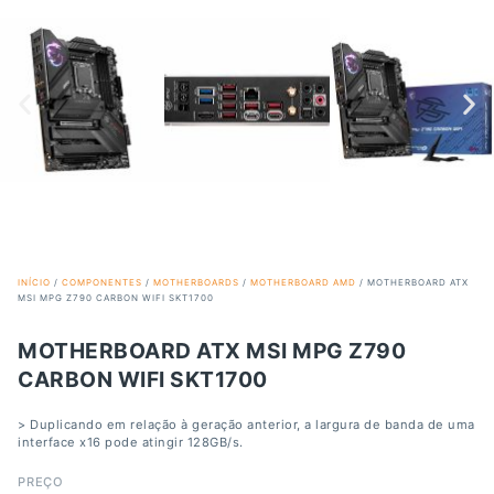
INÍCIO
/
COMPONENTES
/
MOTHERBOARDS
/
MOTHERBOARD AMD
/ MOTHERBOARD ATX
MSI MPG Z790 CARBON WIFI SKT1700
MOTHERBOARD ATX MSI MPG Z790
CARBON WIFI SKT1700
> Duplicando em relação à geração anterior, a largura de banda de uma
interface x16 pode atingir 128GB/s.
PREÇO