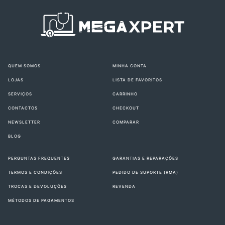
QUEM SOMOS
MINHA CONTA
LOJAS
LISTA DE FAVORITOS
SERVIÇOS
CARRINHO
CONTACTOS
CHECKOUT
NEWSLETTER
COMPARAR
BLOG
PERGUNTAS FREQUENTES
GARANTIAS E REPARAÇÕES
TERMOS E CONDIÇÕES
PEDIDO DE SUPORTE (RMA)
TROCAS E DEVOLUÇÕES
REVENDA
MÉTODOS DE PAGAMENTOS