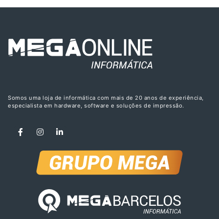
Somos uma loja de informática com mais de 20 anos de experiência,
especialista em hardware, software e soluções de impressão.