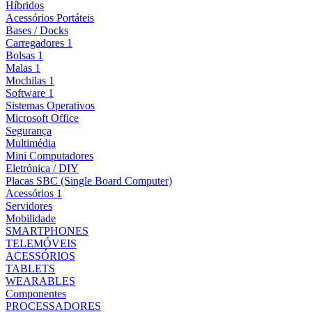
Híbridos
Acessórios Portáteis
Bases / Docks
Carregadores 1
Bolsas 1
Malas 1
Mochilas 1
Software 1
Sistemas Operativos
Microsoft Office
Segurança
Multimédia
Mini Computadores
Eletrónica / DIY
Placas SBC (Single Board Computer)
Acessórios 1
Servidores
Mobilidade
SMARTPHONES
TELEMÓVEIS
ACESSÓRIOS
TABLETS
WEARABLES
Componentes
PROCESSADORES