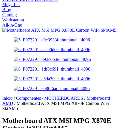
Mega Lar
Blog
Gaming
Workstation
All-in-One
Início
/
Componentes
/
MOTHERBOARDS
/
Motherboard
AMD
/ Motherboard ATX MSI MPG X870E Carbon WiFi
SktAM5
Motherboard ATX MSI MPG X870E