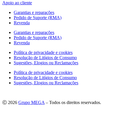
Apoio ao cliente
Garantias e reparações
Pedido de Suporte (RMA)
Revenda
Garantias e reparações
Pedido de Suporte (RMA)
Revenda
Política de privacidade e cookies
Resolução de Litígios de Consumo
Sugestões, Elogios ou Reclamações
Política de privacidade e cookies
Resolução de Litígios de Consumo
Sugestões, Elogios ou Reclamações
Ⓒ 2026
Grupo MEGA
– Todos os direitos reservados.
As imagens apresentadas podem não corresponder às especificações
do produto no Mercado Português.
Por questões técnicas, as cores apresentadas podem diferir