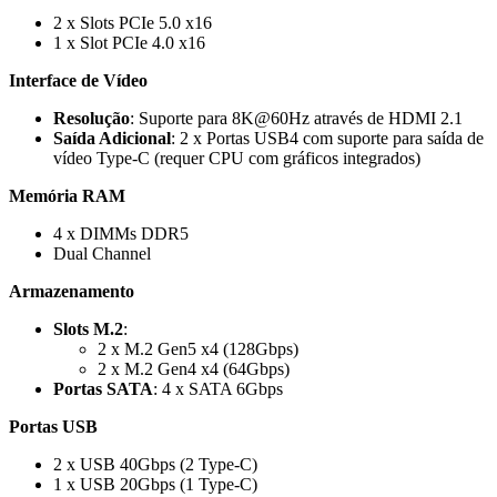
2 x Slots PCIe 5.0 x16
1 x Slot PCIe 4.0 x16
Interface de Vídeo
Resolução
: Suporte para 8K@60Hz através de HDMI 2.1
Saída Adicional
: 2 x Portas USB4 com suporte para saída de
vídeo Type-C (requer CPU com gráficos integrados)
Memória RAM
4 x DIMMs DDR5
Dual Channel
Armazenamento
Slots M.2
:
2 x M.2 Gen5 x4 (128Gbps)
2 x M.2 Gen4 x4 (64Gbps)
Portas SATA
: 4 x SATA 6Gbps
Portas USB
2 x USB 40Gbps (2 Type-C)
1 x USB 20Gbps (1 Type-C)