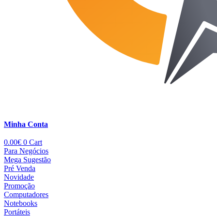
Minha Conta
0.00
€
0
Cart
Para Negócios
Mega Sugestão
Pré Venda
Novidade
Promoção
Computadores
Notebooks
Portáteis