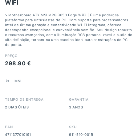
WIFI
> Motherboard ATX MSI MPG B650 Edge WiFi | É uma poderosa
plataforma para entusiastas de PC. Com suporte para processadores
Intel de última geração e conectividade Wi-Fi integrada, oferece
desempenho excepcional e conveniência sem fio. Seu design robusto
e recursos avançados, como iluminação RGB personalizável e áudio de
alta definição, tornam-na uma escolha ideal para construções de PC
de ponta.
PREÇO
298.90
€
MSI
TEMPO DE ENTREGA
GARANTIA
2 DIAS ÚTEIS
3 ANOS
EAN
SKU
4711377010191
911-E10-001R