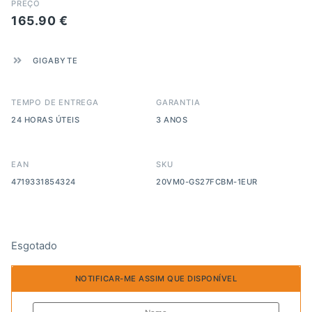
PREÇO
165.90
€
GIGABYTE
TEMPO DE ENTREGA
GARANTIA
24 HORAS ÚTEIS
3 ANOS
EAN
SKU
4719331854324
20VM0-GS27FCBM-1EUR
Esgotado
NOTIFICAR-ME ASSIM QUE DISPONÍVEL