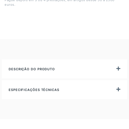
Pague depois em 3 ou 4 prestações, em artigos desde 50 a 2500
euros.
DESCRIÇÃO DO PRODUTO
ESPECIFICAÇÕES TÉCNICAS