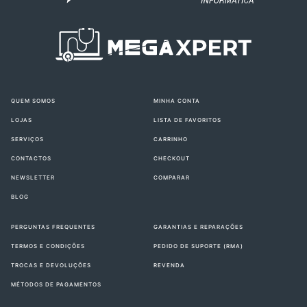
QUEM SOMOS
MINHA CONTA
LOJAS
LISTA DE FAVORITOS
SERVIÇOS
CARRINHO
CONTACTOS
CHECKOUT
NEWSLETTER
COMPARAR
BLOG
PERGUNTAS FREQUENTES
GARANTIAS E REPARAÇÕES
TERMOS E CONDIÇÕES
PEDIDO DE SUPORTE (RMA)
TROCAS E DEVOLUÇÕES
REVENDA
MÉTODOS DE PAGAMENTOS