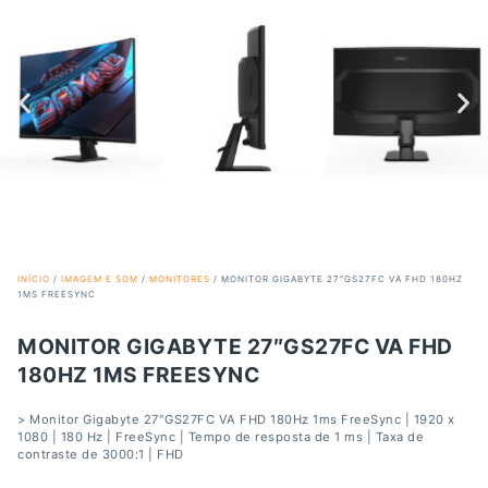
INÍCIO
/
IMAGEM E SOM
/
MONITORES
/ MONITOR GIGABYTE 27″GS27FC VA FHD 180HZ
1MS FREESYNC
MONITOR GIGABYTE 27″GS27FC VA FHD
180HZ 1MS FREESYNC
> Monitor Gigabyte 27″GS27FC VA FHD 180Hz 1ms FreeSync | 1920 x
1080 | 180 Hz | FreeSync | Tempo de resposta de 1 ms | Taxa de
contraste de 3000:1 | FHD