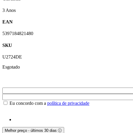
3 Anos
EAN
5397184821480
SKU
U2724DE
Esgotado
Eu concordo com a
política de privacidade
Melhor preço - últimos 30 dias
ⓘ