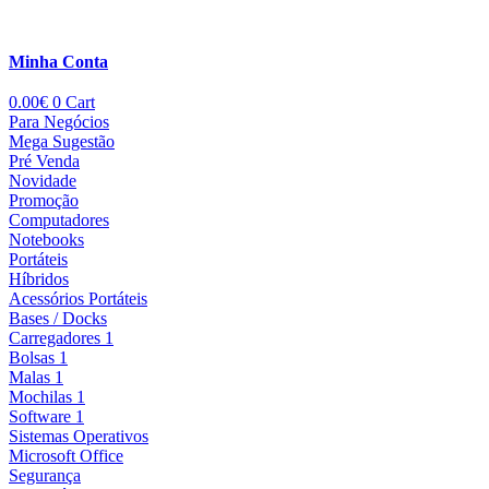
Minha Conta
0.00
€
0
Cart
Para Negócios
Mega Sugestão
Pré Venda
Novidade
Promoção
Computadores
Notebooks
Portáteis
Híbridos
Acessórios Portáteis
Bases / Docks
Carregadores 1
Bolsas 1
Malas 1
Mochilas 1
Software 1
Sistemas Operativos
Microsoft Office
Segurança