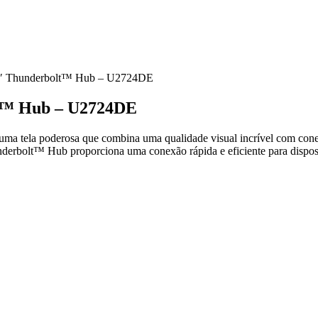
27″ Thunderbolt™ Hub – U2724DE
lt™ Hub – U2724DE
tela poderosa que combina uma qualidade visual incrível com conect
underbolt™ Hub proporciona uma conexão rápida e eficiente para disposit