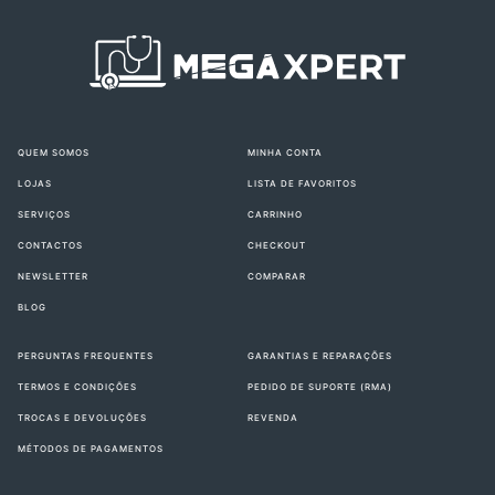
QUEM SOMOS
MINHA CONTA
LOJAS
LISTA DE FAVORITOS
SERVIÇOS
CARRINHO
CONTACTOS
CHECKOUT
NEWSLETTER
COMPARAR
BLOG
PERGUNTAS FREQUENTES
GARANTIAS E REPARAÇÕES
TERMOS E CONDIÇÕES
PEDIDO DE SUPORTE (RMA)
TROCAS E DEVOLUÇÕES
REVENDA
MÉTODOS DE PAGAMENTOS