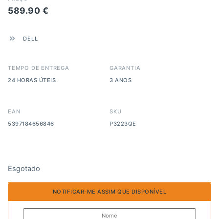
589.90
€
DELL
TEMPO DE ENTREGA
GARANTIA
24 HORAS ÚTEIS
3 ANOS
EAN
SKU
5397184656846
P3223QE
Esgotado
NOTIFICAR-ME ASSIM QUE DISPONÍVEL