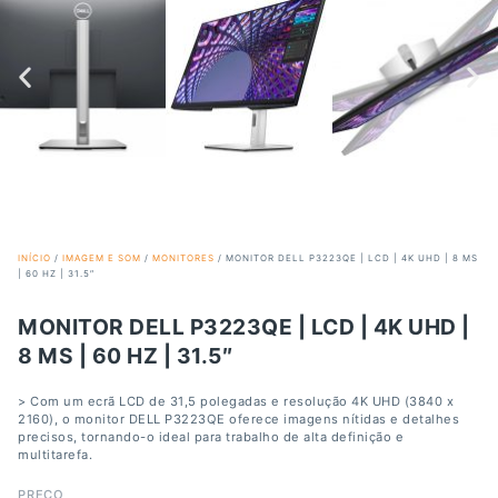
INÍCIO
/
IMAGEM E SOM
/
MONITORES
/ MONITOR DELL P3223QE | LCD | 4K UHD | 8 MS
| 60 HZ | 31.5″
MONITOR DELL P3223QE | LCD | 4K UHD |
8 MS | 60 HZ | 31.5″
> Com um ecrã LCD de 31,5 polegadas e resolução 4K UHD (3840 x
2160), o monitor DELL P3223QE oferece imagens nítidas e detalhes
precisos, tornando-o ideal para trabalho de alta definição e
multitarefa.
PREÇO