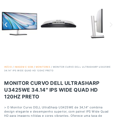
INÍCIO
/
IMAGEM E SOM
/
MONITORES
/ MONITOR CURVO DELL ULTRASHARP U3425WE
34.14″ IPS WIDE QUAD HD 120HZ PRETO
MONITOR CURVO DELL ULTRASHARP
U3425WE 34.14″ IPS WIDE QUAD HD
120HZ PRETO
> O Monitor Curvo DELL UltraSharp U3425WE de 34,14″ combina
design elegante e desempenho superior, com painel IPS Wide Quad
HD para imagens nítidas e cores vibrantes. Oferece uma taxa de