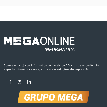
Somos uma loja de informática com mais de 20 anos de experiência,
especialista em hardware, software e soluções de impressão.