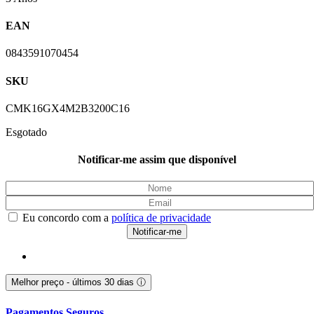
EAN
0843591070454
SKU
CMK16GX4M2B3200C16
Esgotado
Notificar-me assim que disponível
Eu concordo com a
política de privacidade
Melhor preço - últimos 30 dias
ⓘ
Pagamentos Seguros