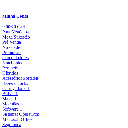
Minha Conta
0.00
€
0
Cart
Para Negócios
Mega Sugestão
Pré Venda
Novidade
Promoção
Computadores
Notebooks
Portáteis
Híbridos
Acessórios Portáteis
Bases / Docks
Carregadores 1
Bolsas 1
Malas 1
Mochilas 1
Software 1
Sistemas Operativos
Microsoft Office
Segurança