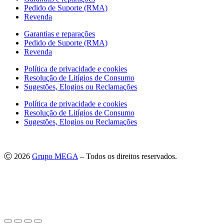
Pedido de Suporte (RMA)
Revenda
Garantias e reparações
Pedido de Suporte (RMA)
Revenda
Política de privacidade e cookies
Resolução de Litígios de Consumo
Sugestões, Elogios ou Reclamações
Política de privacidade e cookies
Resolução de Litígios de Consumo
Sugestões, Elogios ou Reclamações
Ⓒ 2026
Grupo MEGA
– Todos os direitos reservados.
As imagens apresentadas podem não corresponder às especificações
do produto no Mercado Português.
Por questões técnicas, as cores apresentadas podem diferir
ligeiramente das cores reais.