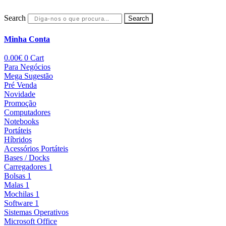
Search
Search
Minha Conta
0.00
€
0
Cart
Para Negócios
Mega Sugestão
Pré Venda
Novidade
Promoção
Computadores
Notebooks
Portáteis
Híbridos
Acessórios Portáteis
Bases / Docks
Carregadores 1
Bolsas 1
Malas 1
Mochilas 1
Software 1
Sistemas Operativos
Microsoft Office