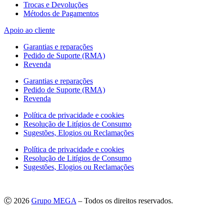
Trocas e Devoluções
Métodos de Pagamentos
Apoio ao cliente
Garantias e reparações
Pedido de Suporte (RMA)
Revenda
Garantias e reparações
Pedido de Suporte (RMA)
Revenda
Política de privacidade e cookies
Resolução de Litígios de Consumo
Sugestões, Elogios ou Reclamações
Política de privacidade e cookies
Resolução de Litígios de Consumo
Sugestões, Elogios ou Reclamações
Ⓒ 2026
Grupo MEGA
– Todos os direitos reservados.
As imagens apresentadas podem não corresponder às especificações