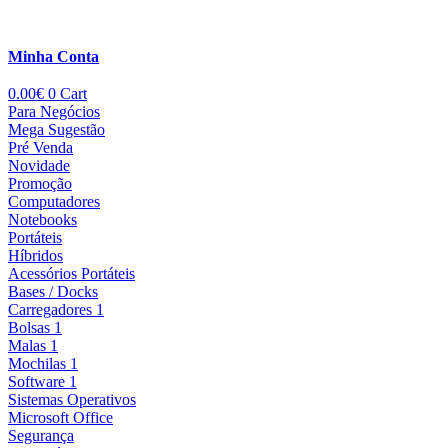
Minha Conta
0.00
€
0
Cart
Para Negócios
Mega Sugestão
Pré Venda
Novidade
Promoção
Computadores
Notebooks
Portáteis
Híbridos
Acessórios Portáteis
Bases / Docks
Carregadores 1
Bolsas 1
Malas 1
Mochilas 1
Software 1
Sistemas Operativos
Microsoft Office
Segurança