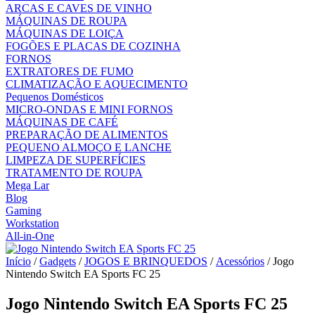
ARCAS E CAVES DE VINHO
MÁQUINAS DE ROUPA
MÁQUINAS DE LOIÇA
FOGÕES E PLACAS DE COZINHA
FORNOS
EXTRATORES DE FUMO
CLIMATIZAÇÃO E AQUECIMENTO
Pequenos Domésticos
MICRO-ONDAS E MINI FORNOS
MÁQUINAS DE CAFÉ
PREPARAÇÃO DE ALIMENTOS
PEQUENO ALMOÇO E LANCHE
LIMPEZA DE SUPERFÍCIES
TRATAMENTO DE ROUPA
Mega Lar
Blog
Gaming
Workstation
All-in-One
Início
/
Gadgets
/
JOGOS E BRINQUEDOS
/
Acessórios
/ Jogo
Nintendo Switch EA Sports FC 25
Jogo Nintendo Switch EA Sports FC 25