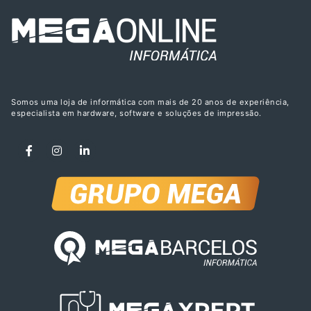
Somos uma loja de informática com mais de 20 anos de experiência,
especialista em hardware, software e soluções de impressão.