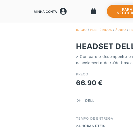
PARA
MINHA CONTA
NEGÓCI
INÍCIO
/
PERIFÉRICOS
/
ÁUDIO
/
H
HEADSET DEL
> Compare o desempenho ent
cancelamento de ruído basead
PREÇO
66.90
€
DELL
TEMPO DE ENTREGA
24 HORAS ÚTEIS