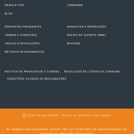
NEWSLETTER
COMPARAR
BLOG
PERGUNTAS FREQUENTES
GARANTIAS E REPARAÇÕES
TERMOS E CONDIÇÕES
PEDIDO DE SUPORTE (RMA)
TROCAS E DEVOLUÇÕES
REVENDA
MÉTODOS DE PAGAMENTOS
POLÍTICA DE PRIVACIDADE E COOKIES
RESOLUÇÃO DE LITÍGIOS DE CONSUMO
SUGESTÕES, ELOGIOS OU RECLAMAÇÕES
Ⓒ 2026
Grupo MEGA
– Todos os direitos reservados.
As imagens apresentadas podem não corresponder às especificações do
produto no Mercado Português.